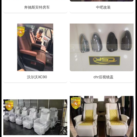
奔驰斯宾特房车
中吧改装
沃尔沃XC90
chr后视镜盖