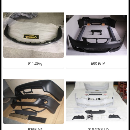
911.2改g
E60 改 M
E39改M5
宝马3系改LO