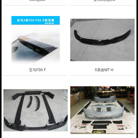
宝马F30 F
5系改MT H