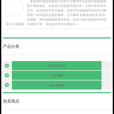
香港保时捷改装有限公司致力于豪华汽车改装升级领域并
居于领先地位，以推动汽车改装升级文化、引领汽车时尚为
己任，以优质的产品为基础，运用汽车领域最专业技术为顾
客第一时间提供完美的服务。公司秉承“改豪车改好车”的企
业精神，用科技微创新维求发展，助员工每年有进步并与投
资人分享财富，为缔造个性、安全的汽车生活而奋斗。...
产品分类
汽车改装配件
汽车座椅
Jaguar捷豹
热卖商品