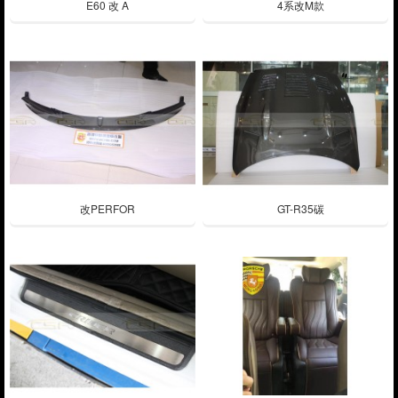
E60 改 A
4系改M款
改PERFOR
GT-R35碳