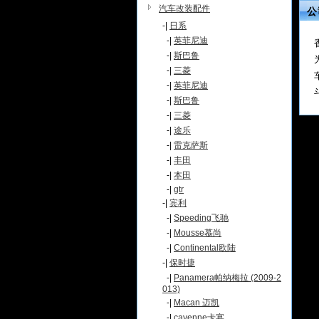
汽车改装配件
公
-|
日系
-|
英菲尼迪
-|
斯巴鲁
-|
三菱
-|
英菲尼迪
-|
斯巴鲁
-|
三菱
-|
途乐
-|
雷克萨斯
-|
丰田
-|
本田
-|
gtr
-|
宾利
-|
Speeding飞驰
-|
Mousse慕尚
-|
Continental欧陆
-|
保时捷
-|
Panamera帕纳梅拉 (2009-2
013)
-|
Macan 迈凯
-|
cayenne卡宴