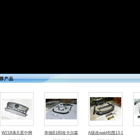
chr后视镜盖
GTR改装wald
GT-R35碳纤机盖
W2
荐产品
2018-11-05
2018-10-25
2018-10-25
W218满天星中网
奔驰B180改卡尔森
A级改wald包围13-1
原厂包围
6
2018-10-19
2018-10-17
2018-10-16