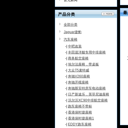
暂无新闻
企业精神，用科技微创新维求发
展，助员工每年有进步并与投资人
最
分享财富，为缔造个性、安全的汽
产品分类
车生活而奋斗。
全部分类
Jaguar捷豹
汽车座椅
-|
中吧改装
-|
丰田巡洋舰专用中排座椅
-|
商务航空座椅
-|
埃尔法座椅，带桌板
-|
大众T5麦特威
-|
奔驰V260座椅
-|
奔驰开模座椅
-|
奔驰斯宾特房车电动座椅
-|
日产新途乐，英菲尼迪座椅
-|
沃尔沃XC90中排航空座椅
-|
跑车座椅不带标
-|
香港保时捷座椅
-|
香港保时捷座椅1
-|
EDDY跑车座椅