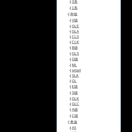
-|
3系
-|
1系
-|
奔驰
-|
V级
-|
GLE
-|
GLA
-|
CLS
-|
CLK
-|
B级
-|
GLS
-|
G级
-|
ML
-|
smart
-|
SLK
-|
GL
-|
E级
-|
S级
-|
GLK
-|
GLC
-|
A级
-|
C级
-|
奥迪
-|
A5