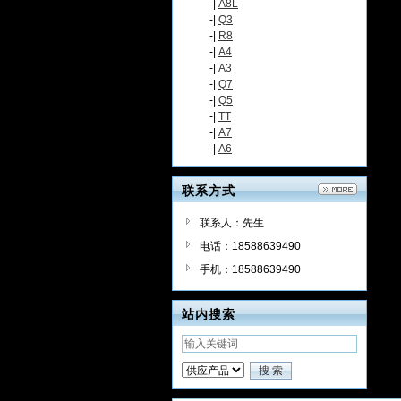
-|
A8L
-|
Q3
-|
R8
-|
A4
-|
A3
-|
Q7
-|
Q5
-|
TT
-|
A7
-|
A6
联系方式
联系人：先生
电话：18588639490
手机：18588639490
站内搜索