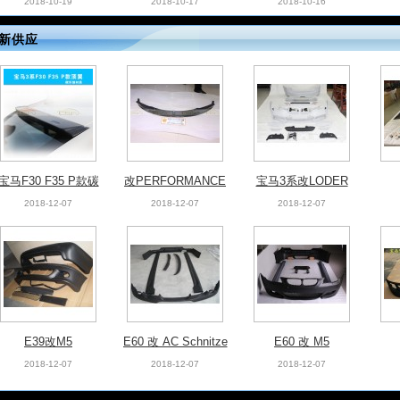
新供应
chr后视镜盖
GTR改装wald
GT-R35碳纤机盖
W2
2018-11-05
2018-10-25
2018-10-25
宝马F30 F35 P款碳
改PERFORMANCE
宝马3系改LODER
纤维尾翼
2018-12-07
2018-12-07
2018-12-07
W218满天星中网
奔驰B180改卡尔森
A级改wald包围13-1
原厂包围
6
2018-10-19
2018-10-17
2018-10-16
E39改M5
E60 改 AC Schnitze
E60 改 M5
r
2018-12-07
2018-12-07
2018-12-07