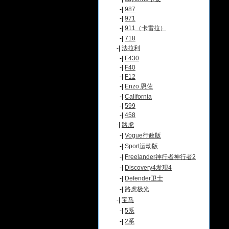
-|
987
-|
971
-|
911（卡雷拉）
-|
718
-|
法拉利
-|
F430
-|
F40
-|
F12
-|
Enzo 恩佐
-|
California
-|
599
-|
458
-|
路虎
-|
Vogue行政版
-|
Sport运动版
-|
Freelander神行者神行者2
-|
Discovery4发现4
-|
Defender卫士
-|
路虎极光
-|
宝马
-|
5系
-|
2系