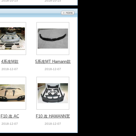
05 AMG碳纤中
W219改WALD半碳
网
纤前杠
2018-10-25
2018-10-22
4系改M款
5系改MT Hamann款
前唇
2018-12-07
2018-12-07
改R8
R8 PPI FRP+CF
2018-10-15
2018-10-15
F10 改 AC
F10 改 HAMANN宽
体
2018-12-07
2018-12-07