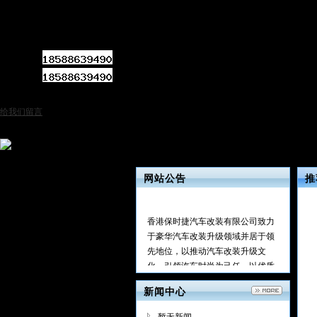
咨询热线：
手机号码：
公司电话：
点击产品图片可下单
给我们留言
在线客服
网站公告
推
香港保时捷汽车改装有限公司致力
于豪华汽车改装升级领域并居于领
先地位，以推动汽车改装升级文
化、引领汽车时尚为己任，以优质
的产品为基础，运用汽车领域最专
业技术为顾客第一时间提供完美的
新闻中心
服务。公司秉承“改豪车改好车”的