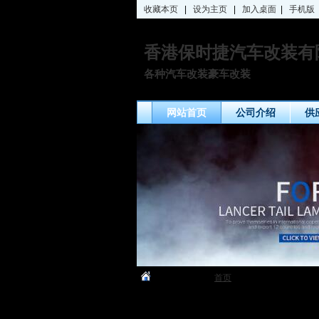
收藏本页
|
设为主页
|
加入桌面
|
手机版
香港保时捷汽车改装有
各种汽车改装豪车改装
网站首页
公司介绍
供
您当前的位置：
首页
» 欢迎光临
关闭
QQ客服