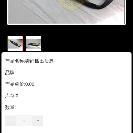
产品名称:碳纤四出后唇
品牌:
产品单价:0.00
库存:
0
数量: