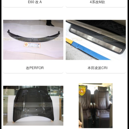
E60 改 A
4系改M款
改PERFOR
本田凌派CRI