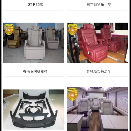
GT-R35碳
日产新途乐，英
香港保时捷座椅
奔驰斯宾特房车