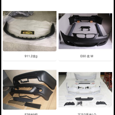
911.2改g
E60 改 M
E39改M5
宝马3系改LO