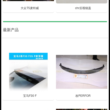
大众T5麦特威
chr后视镜盖
最新产品
宝马F30 F
改PERFOR