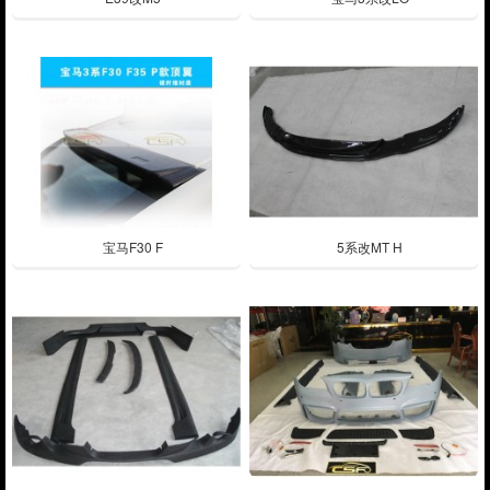
宝马F30 F
5系改MT H