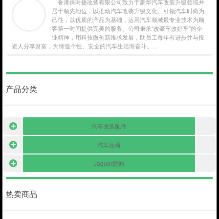
香港保时捷改装有限公司致力于豪华汽车改装升级领域并
居于领先地位，以推动汽车改装升级文化、引领汽车时尚为
己任，以优质的产品为基础，运用汽车领域最专业技术为顾
客第一时间提供完美的服务。公司秉承“改豪车改好车”的企
业精神，用科技微创新维求发展，助员工每年有进步并与投
资人分享财富，为缔造个性、安全的汽车生活而奋斗。...
产品分类
汽车改装配件
汽车座椅
Jaguar捷豹
热卖商品