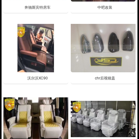
奔驰斯宾特房车
中吧改装
沃尔沃XC90
chr后视镜盖