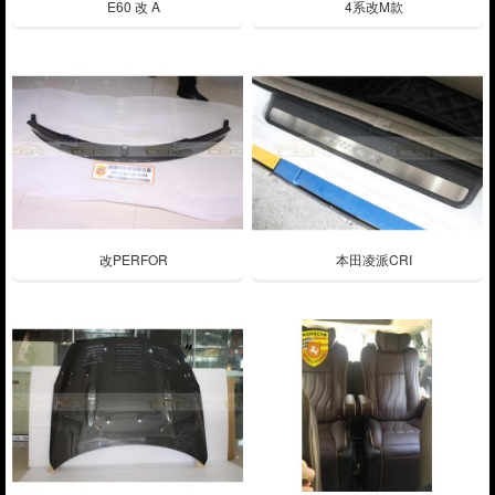
E60 改 A
4系改M款
改PERFOR
本田凌派CRI