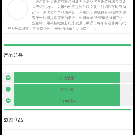
香港保时捷改装有限公司致力于豪华汽车改装升级领域并
居于领先地位，以推动汽车改装升级文化、引领汽车时尚为
己任，以优质的产品为基础，运用汽车领域最专业技术为顾
客第一时间提供完美的服务。公司秉承“改豪车改好车”的企
业精神，用科技微创新维求发展，助员工每年有进步并与投
资人分享财富，为缔造个性、安全的汽车生活而奋斗。...
产品分类
汽车改装配件
汽车座椅
Jaguar捷豹
热卖商品