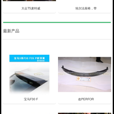
大众T5麦特威
埃尔法座椅，带
最新产品
宝马F30 F
改PERFOR