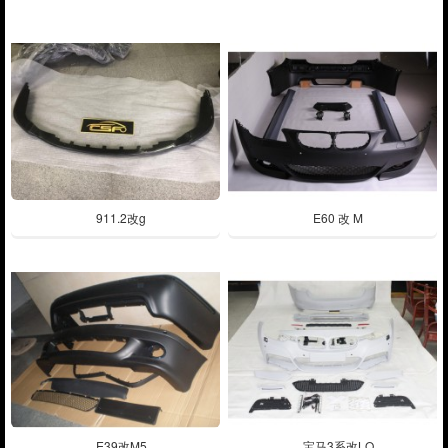
911.2改g
E60 改 M
E39改M5
宝马3系改LO