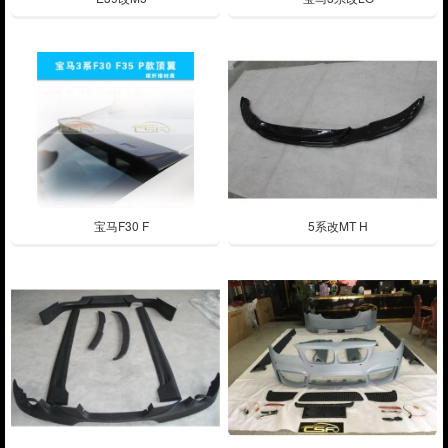
宝马F30 F
5系改MT H