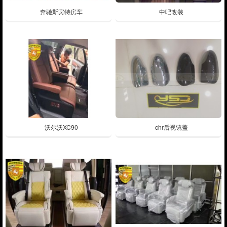
奔驰斯宾特房车
中吧改装
沃尔沃XC90
chr后视镜盖