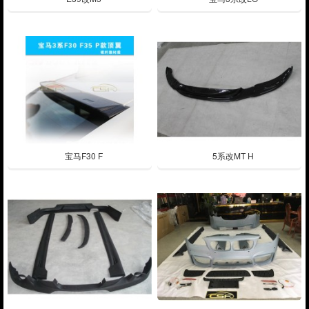
宝马F30 F
5系改MT H