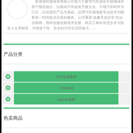
香港保时捷改装有限公司致力于豪华汽车改装升级领域并
居于领先地位，以推动汽车改装升级文化、引领汽车时尚为
己任，以优质的产品为基础，运用汽车领域最专业技术为顾
客第一时间提供完美的服务。公司秉承“改豪车改好车”的企
业精神，用科技微创新维求发展，助员工每年有进步并与投
资人分享财富，为缔造个性、安全的汽车生活而奋斗。...
产品分类
汽车改装配件
汽车座椅
Jaguar捷豹
热卖商品