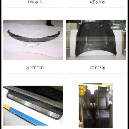
E60 改 A
4系改M款
改PERFOR
GT-R35碳