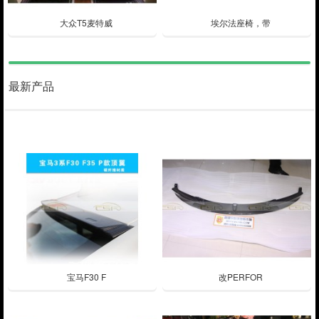
大众T5麦特威
埃尔法座椅，带
最新产品
宝马F30 F
改PERFOR