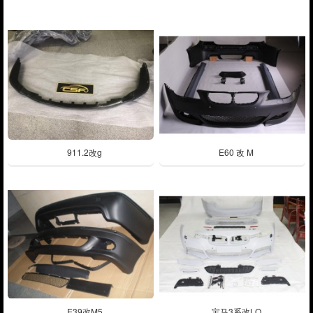
911.2改g
E60 改 M
E39改M5
宝马3系改LO