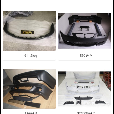
911.2改g
E60 改 M
E39改M5
宝马3系改LO