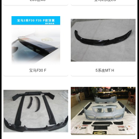
宝马F30 F
5系改MT H