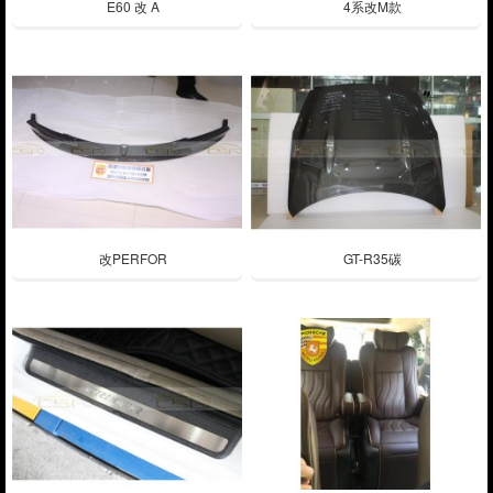
E60 改 A
4系改M款
改PERFOR
GT-R35碳