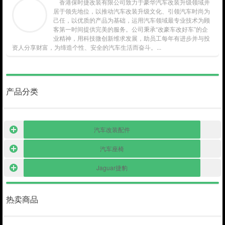
香港保时捷改装有限公司致力于豪华汽车改装升级领域并
居于领先地位，以推动汽车改装升级文化、引领汽车时尚为
己任，以优质的产品为基础，运用汽车领域最专业技术为顾
客第一时间提供完美的服务。公司秉承“改豪车改好车”的企
业精神，用科技微创新维求发展，助员工每年有进步并与投
资人分享财富，为缔造个性、安全的汽车生活而奋斗。...
产品分类
汽车改装配件
汽车座椅
Jaguar捷豹
热卖商品