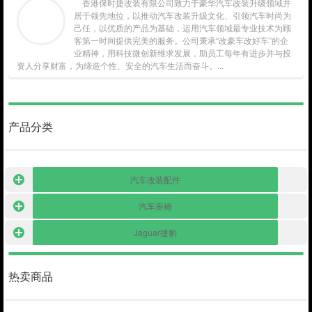
香港保时捷改装有限公司致力于豪华汽车改装升级领域并
居于领先地位，以推动汽车改装升级文化、引领汽车时尚为
己任，以优质的产品为基础，运用汽车领域最专业技术为顾
客第一时间提供完美的服务。公司秉承“改豪车改好车”的企
业精神，用科技微创新维求发展，助员工每年有进步并与投
资人分享财富，为缔造个性、安全的汽车生活而奋斗。...
产品分类
汽车改装配件
汽车座椅
Jaguar捷豹
热卖商品