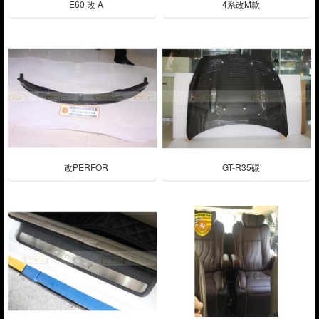
E60 改 A
4系改M款
改PERFOR
GT-R35碳