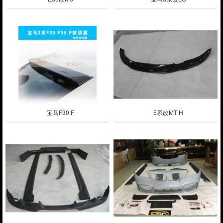
宝马F30 F
5系改MT H