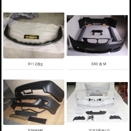
911.2改g
E60 改 M
E39改M5
宝马3系改LO