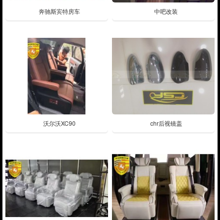
奔驰斯宾特房车
中吧改装
沃尔沃XC90
chr后视镜盖